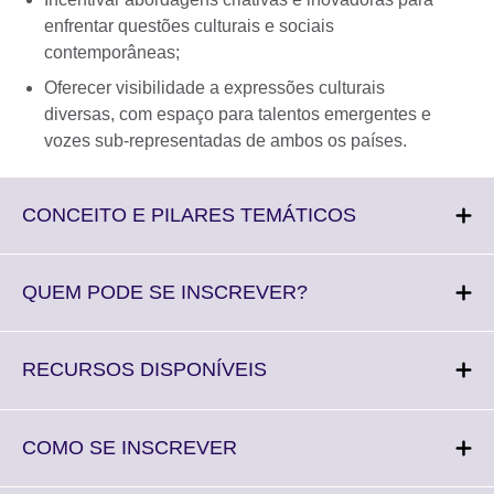
enfrentar questões culturais e sociais
contemporâneas;
Oferecer visibilidade a expressões culturais
diversas, com espaço para talentos emergentes e
vozes sub-representadas de ambos os países.
Click
CONCEITO E PILARES TEMÁTICOS
to
expand.
More
Click
QUEM PODE SE INSCREVER?
information
to
available.
expand.
More
Click
RECURSOS DISPONÍVEIS
information
to
available.
expand.
More
Click
COMO SE INSCREVER
information
to