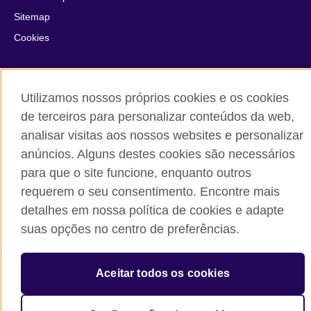
Sitemap
Cookies
© 2026 British Council
The United Kingdom’s international organisation for cultural
Utilizamos nossos próprios cookies e os cookies
relations and educational opportunities.
de terceiros para personalizar conteúdos da web,
A registered charity: 209131 (England and Wales) SC037733
analisar visitas aos nossos websites e personalizar
(Scotland).
anúncios. Alguns destes cookies são necessários
para que o site funcione, enquanto outros
requerem o seu consentimento. Encontre mais
detalhes em nossa política de cookies e adapte
suas opções no centro de preferências.
Aceitar todos os cookies