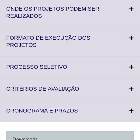
available.
expand.
More
ONDE OS PROJETOS PODEM SER
information
Click
REALIZADOS
available.
to
expand.
More
FORMATO DE EXECUÇÃO DOS
information
Click
PROJETOS
available.
to
expand.
More
Click
PROCESSO SELETIVO
information
to
available.
expand.
More
Click
CRITÉRIOS DE AVALIAÇÃO
information
to
available.
expand.
More
Click
CRONOGRAMA E PRAZOS
information
to
available.
expand.
More
information
Downloads