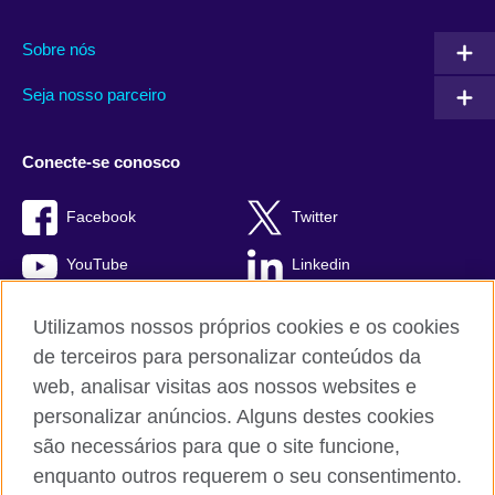
Sobre nós
Seja nosso parceiro
Conecte-se conosco
Facebook
Twitter
YouTube
Linkedin
TikTok
Utilizamos nossos próprios cookies e os cookies
de terceiros para personalizar conteúdos da
web, analisar visitas aos nossos websites e
personalizar anúncios. Alguns destes cookies
British Council global
são necessários para que o site funcione,
Comentários e reclamações
enquanto outros requerem o seu consentimento.
Política de privacidade e termos de uso