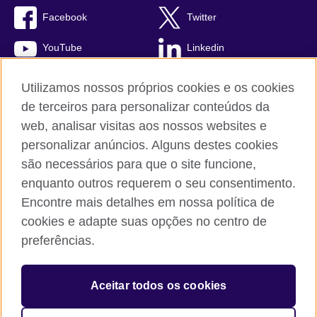
Facebook
Twitter
YouTube
Linkedin
TikTok
Utilizamos nossos próprios cookies e os cookies
de terceiros para personalizar conteúdos da
web, analisar visitas aos nossos websites e
personalizar anúncios. Alguns destes cookies
British Council global
são necessários para que o site funcione,
Comentários e reclamações
enquanto outros requerem o seu consentimento.
Política de privacidade e termos de uso
Encontre mais detalhes em nossa política de
Sitemap
cookies e adapte suas opções no centro de
Cookies
preferências.
© 2026 British Council
Aceitar todos os cookies
The United Kingdom’s international organisation for cultural
relations and educational opportunities.
A registered charity: 209131 (England and Wales) SC037733