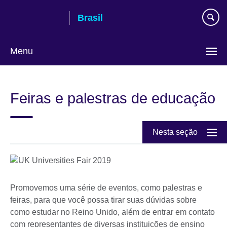
Pular
Brasil
para
conteúdo
Menu
Choose
your
Feiras e palestras de educação
language
Nesta seção
Promovemos uma série de eventos, como palestras e
feiras, para que você possa tirar suas dúvidas sobre
como estudar no Reino Unido, além de entrar em contato
com representantes de diversas instituições de ensino