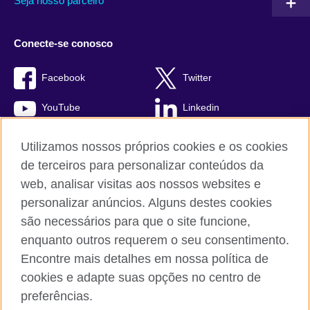
Seja nosso parceiro
Conecte-se conosco
Facebook
Twitter
YouTube
Linkedin
TikTok
Utilizamos nossos próprios cookies e os cookies
de terceiros para personalizar conteúdos da
web, analisar visitas aos nossos websites e
personalizar anúncios. Alguns destes cookies
British Council global
são necessários para que o site funcione,
Comentários e reclamações
enquanto outros requerem o seu consentimento.
Política de privacidade e termos de uso
Encontre mais detalhes em nossa política de
Sitemap
cookies e adapte suas opções no centro de
Cookies
preferências.