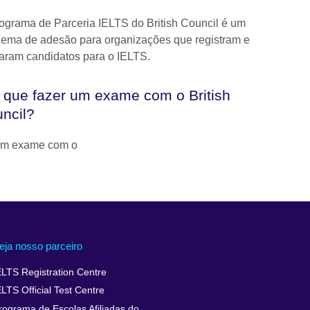
ograma de Parceria IELTS do British Council é um
ema de adesão para organizações que registram e
aram candidatos para o IELTS.
 que fazer um exame com o British
ncil?
 um exame com o
eja nosso parceiro
ELTS Registration Centre
ELTS Official Test Centre
rograma de Escolas Afiliadas do