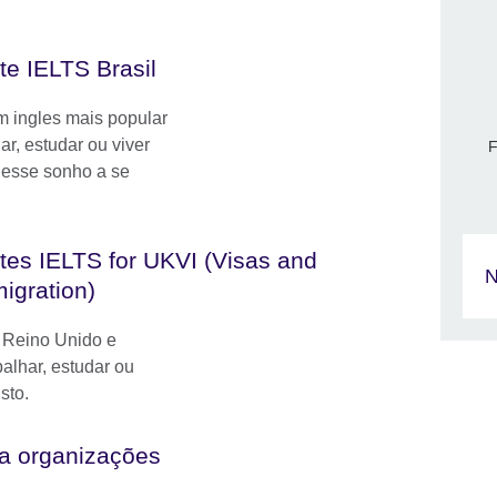
te IELTS Brasil
m ingles mais popular
r, estudar ou viver
F
 esse sonho a se
tes IELTS for UKVI (Visas and
N
igration)
 Reino Unido e
alhar, estudar ou
sto.
ra organizações