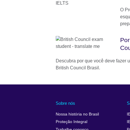
O Pr
esqu
prep
Por
Cou
Descubra por que você deve fazer
British Council Brasil.
Sobre nós
S
Nossa história no Brasil
I
Proteção Integral
I
Trabalhe conosco
P