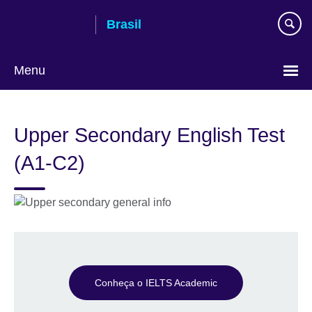
Pular
Brasil
para
conteúdo
Menu
Choose
your
Upper Secondary English Test
language
(A1-C2)
Conheça o IELTS Academic