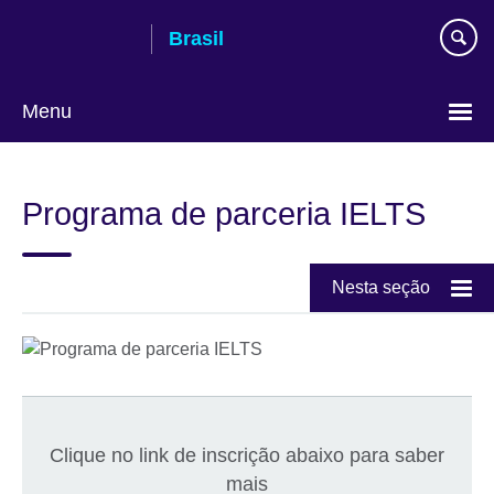
Pular
Brasil
para
conteúdo
Menu
Choose
your
Programa de parceria IELTS
language
Nesta seção
Clique no link de inscrição abaixo para saber
mais