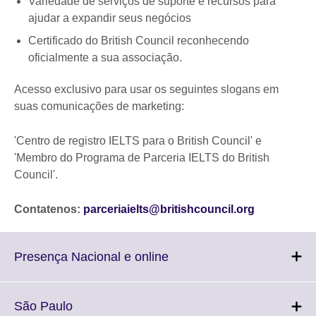
Variedade de serviços de suporte e recursos para
ajudar a expandir seus negócios
Certificado do British Council reconhecendo
oficialmente a sua associação.
Acesso exclusivo para usar os seguintes slogans em
suas comunicações de marketing:
'Centro de registro IELTS para o British Council' e
'Membro do Programa de Parceria IELTS do British
Council'.
Contatenos:
parceriaielts@britishcouncil.org
Click
Presença Nacional e online
to
expand.
More
Click
São Paulo