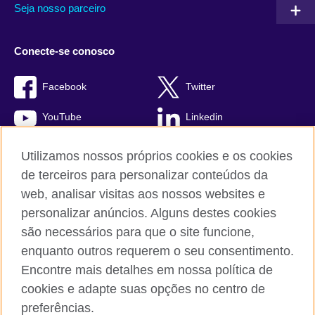
Seja nosso parceiro
Conecte-se conosco
Facebook
Twitter
YouTube
Linkedin
TikTok
Utilizamos nossos próprios cookies e os cookies
de terceiros para personalizar conteúdos da
web, analisar visitas aos nossos websites e
personalizar anúncios. Alguns destes cookies
British Council global
são necessários para que o site funcione,
Comentários e reclamações
enquanto outros requerem o seu consentimento.
Política de privacidade e termos de uso
Encontre mais detalhes em nossa política de
Sitemap
cookies e adapte suas opções no centro de
Cookies
preferências.