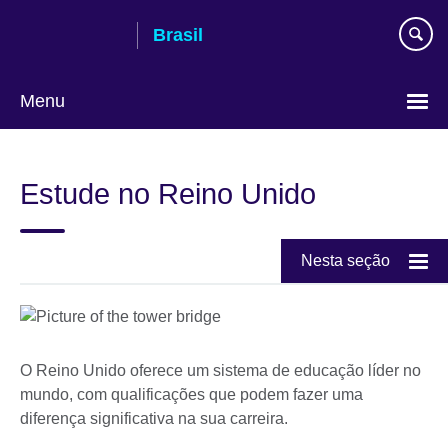
Pular
Brasil
para
conteúdo
Menu
Choose
your
Estude no Reino Unido
language
Nesta seção
O Reino Unido oferece um sistema de educação líder no
mundo, com qualificações que podem fazer uma
diferença significativa na sua carreira.