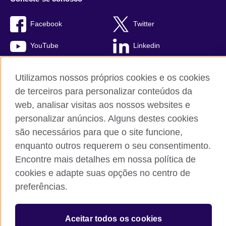
Facebook
Twitter
YouTube
Linkedin
TikTok
Utilizamos nossos próprios cookies e os cookies
de terceiros para personalizar conteúdos da
web, analisar visitas aos nossos websites e
personalizar anúncios. Alguns destes cookies
British Council global
são necessários para que o site funcione,
Comentários e reclamações
enquanto outros requerem o seu consentimento.
Política de privacidade e termos de uso
Encontre mais detalhes em nossa política de
Sitemap
cookies e adapte suas opções no centro de
Cookies
preferências.
© 2026 British Council
The United Kingdom’s international organisation for cultural
Aceitar todos os cookies