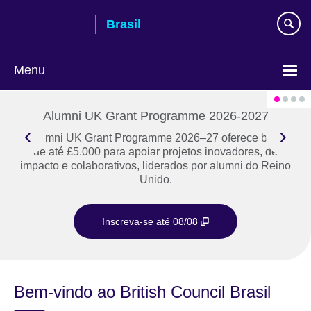
Pular
Brasil
para
conteúdo
Menu
Choose
your
Alumni UK Grant Programme 2026-2027
language
O Alumni UK Grant Programme 2026–27 oferece bolsas
de até £5.000 para apoiar projetos inovadores, de
impacto e colaborativos, liderados por alumni do Reino
Unido.
Inscreva-se até 08/08
Bem-vindo ao British Council Brasil