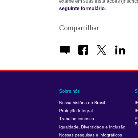
exame em suas instalações (inscriçã
seguinte formulário.
Compartilhar
Sobre nós
S
Nossa história no Brasil
I
Proteção Integral
I
Trabalhe conosco
P
B
Igualdade, Diversidade e Inclusão
Nossas pesquisas e infográficos