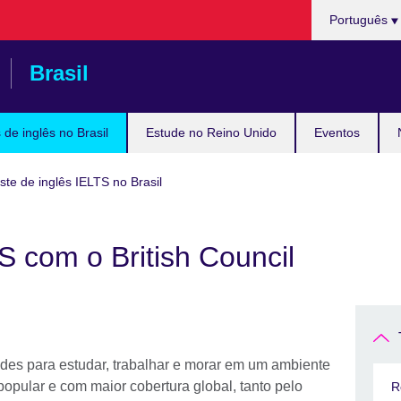
Choose
Português
your
language
Brasil
de inglês no Brasil
Estude no Reino Unido
Eventos
ste de inglês IELTS no Brasil
S com o British Council
dades para estudar, trabalhar e morar em um ambiente
popular e com maior cobertura global, tanto pelo
R