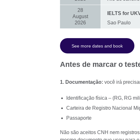
28
IELTS for UKVI
August
2026
Sao Paulo
See more dates and book
Antes de marcar o teste
1. Documentação:
você irá precis
Identificação física – (RG, RG mil
Carteira de Registro Nacional M
Passaporte
Não são aceitos CNH nem registros 
mesmo documento que usou para o ca