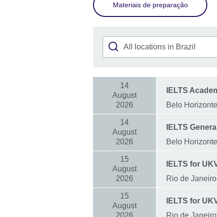
Materiais de preparação
14
IELTS Acade
August
2026
Belo Horizont
14
IELTS General
August
2026
Belo Horizont
15
IELTS for UK
August
2026
Rio de Janeiro
15
IELTS for UKV
August
2026
Rio de Janeiro