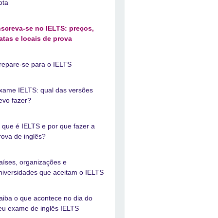
ota
nscreva-se no IELTS: preços,
atas e locais de prova
repare-se para o IELTS
xame IELTS: qual das versões
evo fazer?
 que é IELTS e por que fazer a
rova de inglês?
aíses, organizações e
niversidades que aceitam o IELTS
aiba o que acontece no dia do
eu exame de inglês IELTS