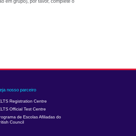
o em grupo), por favor, complete o
eja nosso parceiro
ELTS Registration Centre
ELTS Official Test Centre
rograma de Escolas Afiliadas do
ritish Council