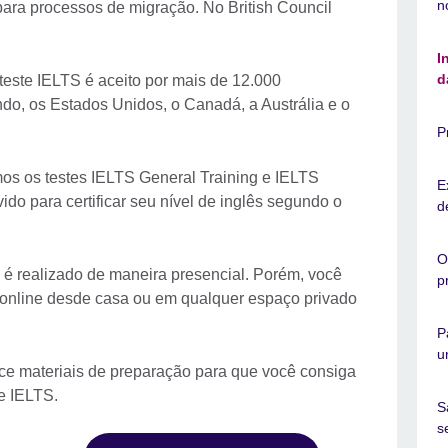
n
ra processos de migração. No British Council
I
d
teste IELTS é aceito por mais de 12.000
do, os Estados Unidos, o Canadá, a Austrália e o
P
os os testes IELTS General Training e IELTS
E
o para certificar seu nível de inglês segundo o
d
O
é realizado de maneira presencial. Porém, você
p
online desde casa ou em qualquer espaço privado
P
u
ece materiais de preparação para que você consiga
te IELTS.
S
s