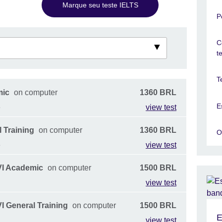
Marque seu teste IELTS
P
C
t
T
mic
on computer
1360 BRL
E
e
view test
 Training
on computer
1360 BRL
O
e
view test
VI Academic
on computer
1500 BRL
view test
I General Training
on computer
1500 BRL
E
view test