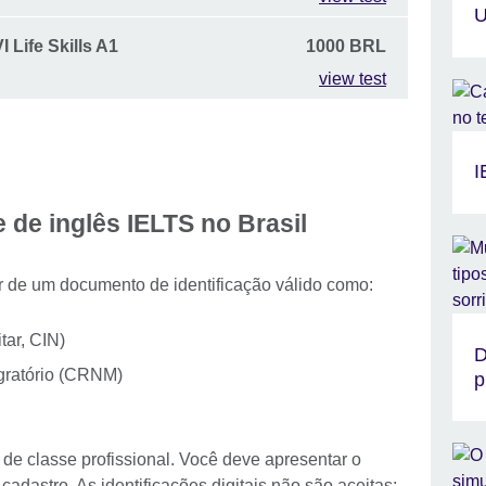
U
 Life Skills A1
1000 BRL
view test
I
 de inglês IELTS no Brasil
ar de um documento de identificação válido como:
itar, CIN)
D
igratório (CRNM)
p
de classe profissional. Você deve apresentar o
dastro. As identificações digitais não são aceitas;