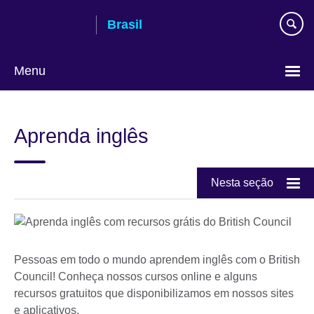
Pular
Brasil
para
conteúdo
Menu
Choose
your
Aprenda inglês
language
Nesta seção
Pessoas em todo o mundo aprendem inglês com o British
Council! Conheça nossos cursos online e alguns
recursos gratuitos que disponibilizamos em nossos sites
e aplicativos.