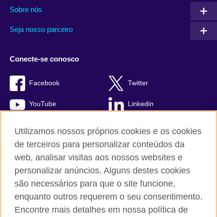
Sobre nós
Seja nosso parceiro
Conecte-se conosco
Facebook
Twitter
YouTube
Linkedin
TikTok
Utilizamos nossos próprios cookies e os cookies
de terceiros para personalizar conteúdos da
web, analisar visitas aos nossos websites e
personalizar anúncios. Alguns destes cookies
British Council global
são necessários para que o site funcione,
Comentários e reclamações
enquanto outros requerem o seu consentimento.
Política de privacidade e termos de uso
Encontre mais detalhes em nossa política de
Sitemap