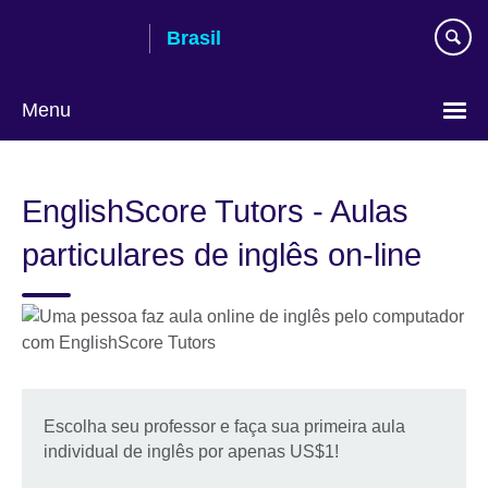
Pular
Brasil
para
conteúdo
Menu
Choose
your
EnglishScore Tutors - Aulas
language
particulares de inglês on-line
Escolha seu professor e faça sua primeira aula
individual de inglês por apenas US$1!