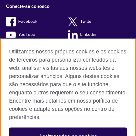
Conecte-se conosco
Facebook
Twitter
YouTube
Linkedin
TikTok
Utilizamos nossos próprios cookies e os cookies
de terceiros para personalizar conteúdos da
web, analisar visitas aos nossos websites e
personalizar anúncios. Alguns destes cookies
British Council global
são necessários para que o site funcione,
Comentários e reclamações
enquanto outros requerem o seu consentimento.
Política de privacidade e termos de uso
Encontre mais detalhes em nossa política de
Sitemap
cookies e adapte suas opções no centro de
Cookies
preferências.
© 2026 British Council