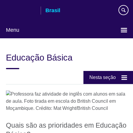
Pular
Brasil
para
conteúdo
Menu
Choose
your
Educação Básica
language
Nesta seção
Quais são as prioridades em Educação