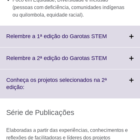
(pessoas com deficiência, comunidades indígenas
ou quilombola, equidade racial).
Click
Relembre a 1ª edição do Garotas STEM
to
expand.
More
Click
Relembre a 2ª edição do Garotas STEM
information
to
available.
expand.
More
Conheça os projetos selecionados na 2ª
information
Click
edição:
available.
to
expand.
More
Série de Publicações
information
available.
Elaboradas a partir das experiências, conhecimentos e
reflexões de facilitadoras e líderes dos projetos