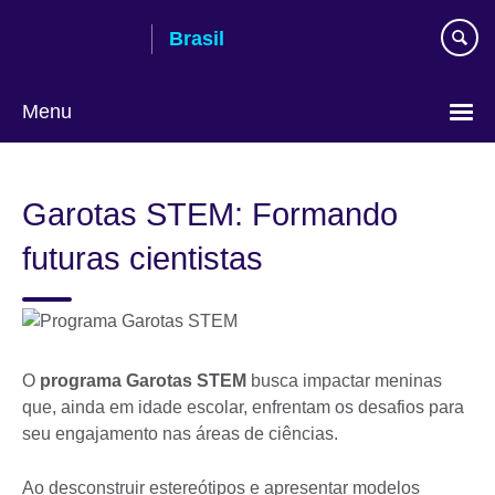
Pular
Brasil
para
conteúdo
Menu
Choose
your
Garotas STEM: Formando
language
futuras cientistas
O
programa Garotas STEM
busca impactar meninas
que, ainda em idade escolar, enfrentam os desafios para
seu engajamento nas áreas de ciências.
Ao desconstruir estereótipos e apresentar modelos