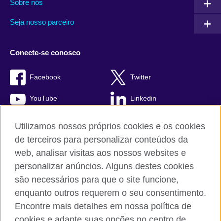
Sobre nós
Seja nosso parceiro
Conecte-se conosco
Facebook
Twitter
YouTube
Linkedin
TikTok
Utilizamos nossos próprios cookies e os cookies
de terceiros para personalizar conteúdos da
web, analisar visitas aos nossos websites e
personalizar anúncios. Alguns destes cookies
British Council global
são necessários para que o site funcione,
Comentários e reclamações
enquanto outros requerem o seu consentimento.
Política de privacidade e termos de uso
Encontre mais detalhes em nossa política de
Sitemap
cookies e adapte suas opções no centro de