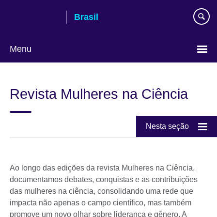
Pular
Brasil
para
conteúdo
Menu
Choose
your
Revista Mulheres na Ciência
language
Nesta seção
Ao longo das edições da revista Mulheres na Ciência,
documentamos debates, conquistas e as contribuições
das mulheres na ciência, consolidando uma rede que
impacta não apenas o campo científico, mas também
promove um novo olhar sobre liderança e gênero. A