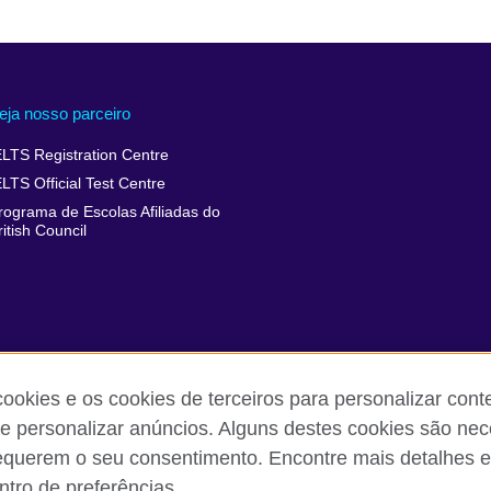
eja nosso parceiro
ELTS Registration Centre
ELTS Official Test Centre
rograma de Escolas Afiliadas do
ritish Council
cookies e os cookies de terceiros para personalizar con
 e personalizar anúncios. Alguns destes cookies são nec
equerem o seu consentimento. Encontre mais detalhes e
 reclamações
Política de privacidade e termos de uso
Sitemap
tro de preferências.