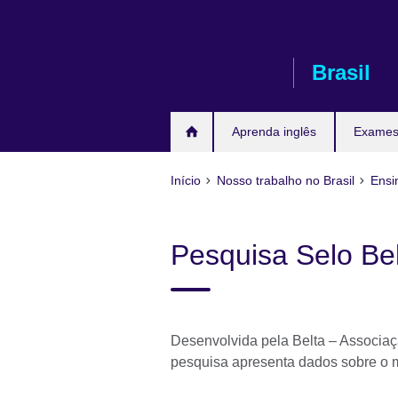
Pular
para
conteúdo
Brasil
Aprenda inglês
Exames 
Início
Nosso trabalho no Brasil
Ensi
Pesquisa Selo Be
Desenvolvida pela Belta – Associaçã
pesquisa apresenta dados sobre o m