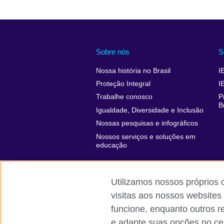
Sobre nós
S
Nossa história no Brasil
I
Proteção Integral
I
Trabalhe conosco
P
B
Igualdade, Diversidade e Inclusão
Nossas pesquisas e infográficos
Nossos serviços e soluções em
educação
Utilizamos nossos próprios 
visitas aos nossos websites
funcione, enquanto outros r
British Council global
Comentários e
e adapte suas opções no cen