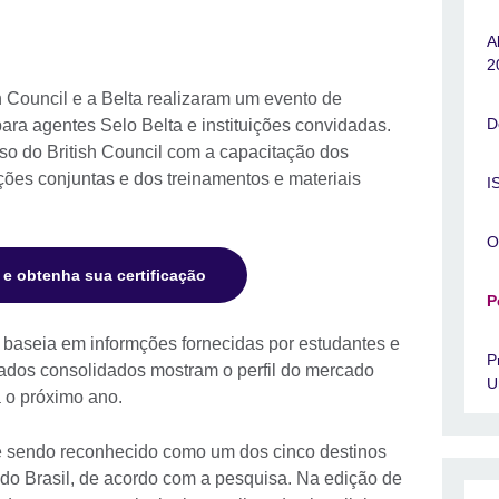
A
2
h Council e a Belta realizaram um evento de
D
ra agentes Selo Belta e instituições convidadas.
so do British Council com a capacitação dos
ações conjuntas e dos treinamentos e materiais
I
O
 e obtenha sua certificação
P
e baseia em informções fornecidas por estudantes e
P
ados consolidados mostram o perfil do mercado
U
ra o próximo ano.
 sendo reconhecido como um dos cinco destinos
 do Brasil, de acordo com a pesquisa. Na edição de