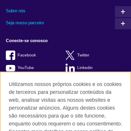
Sobre nós
Seja nosso parceiro
Conecte-se conosco
Facebook
Twitter
YouTube
Linkedin
TikTok
Utilizamos nossos próprios cookies e os cookies
de terceiros para personalizar conteúdos da
web, analisar visitas aos nossos websites e
personalizar anúncios. Alguns destes cookies
British Council global
são necessários para que o site funcione,
Comentários e reclamações
enquanto outros requerem o seu consentimento.
Política de privacidade e termos de uso