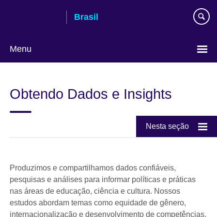
Pular
Brasil
para
conteúdo
Menu
Choose
your
Obtendo Dados e Insights
language
Nesta seção
Produzimos e compartilhamos dados confiáveis,
pesquisas e análises para informar políticas e práticas
nas áreas de educação, ciência e cultura. Nossos
estudos abordam temas como equidade de gênero,
internacionalização e desenvolvimento de competências,