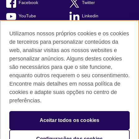
Facebook
Twitter
YouTube
Linkedin
TikTok
Utilizamos nossos próprios cookies e os cookies
de terceiros para personalizar conteúdos da
web, analisar visitas aos nossos websites e
personalizar anúncios. Alguns destes cookies
British Council global
são necessários para que o site funcione,
Comentários e reclamações
enquanto outros requerem o seu consentimento.
Política de privacidade e termos de uso
Encontre mais detalhes em nossa política de
Sitemap
cookies e adapte suas opções no centro de
Cookies
preferências.
© 2026 British Council
Aceitar todos os cookies
The United Kingdom’s international organisation for cultural
relations and educational opportunities.
A registered charity: 209131 (England and Wales) SC037733
Configurações dos cookies