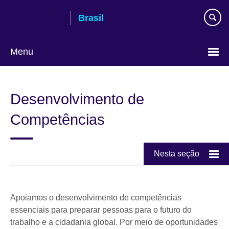
Pular
Brasil
para
conteúdo
Menu
Choose
your
Desenvolvimento de
language
Competências
Nesta seção
Apoiamos o desenvolvimento de competências
essenciais para preparar pessoas para o futuro do
trabalho e a cidadania global. Por meio de oportunidades