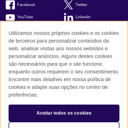
Facebook
Twitter
YouTube
Linkedin
TikTok
Utilizamos nossos próprios cookies e os cookies
de terceiros para personalizar conteúdos da
web, analisar visitas aos nossos websites e
personalizar anúncios. Alguns destes cookies
British Council global
são necessários para que o site funcione,
Comentários e reclamações
enquanto outros requerem o seu consentimento.
Política de privacidade e termos de uso
Encontre mais detalhes em nossa política de
Sitemap
cookies e adapte suas opções no centro de
Cookies
preferências.
© 2026 British Council
Aceitar todos os cookies
The United Kingdom’s international organisation for cultural
relations and educational opportunities.
A registered charity: 209131 (England and Wales) SC037733