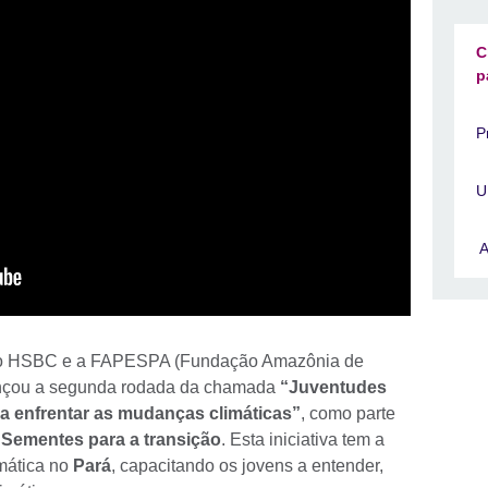
C
p
P
U
A
om o HSBC e a FAPESPA (Fundação Amazônia de
ançou a segunda rodada da chamada
“Juventudes
ra enfrentar as mudanças climáticas”
, como parte
 - Sementes para a transição
. Esta iniciativa tem a
mática no
Pará
, capacitando os jovens a entender,