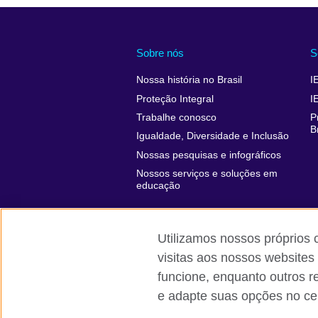
Sobre nós
S
Nossa história no Brasil
I
Proteção Integral
I
Trabalhe conosco
P
B
Igualdade, Diversidade e Inclusão
Nossas pesquisas e infográficos
Nossos serviços e soluções em
educação
Utilizamos nossos próprios 
visitas aos nossos websites
funcione, enquanto outros r
British Council global
Comentários e
e adapte suas opções no cen
© 2026 British Council