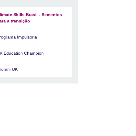
limate Skills Brasil - Sementes
ara a transição
rograma Impulsoria
K Education Champion
lumni UK