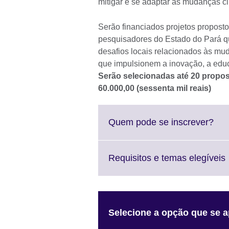
mitigar e se adaptar às mudanças cl
Serão financiados projetos proposto
pesquisadores do Estado do Pará q
desafios locais relacionados às mud
que impulsionem a inovação, a edu
Serão selecionadas até 20 prop
60.000,00 (sessenta mil reais)
Cli
Quem pode se inscrever?
to
exp
Mor
C
Requisitos e temas elegíveis
inf
t
avai
Selecione a opção que se a
a