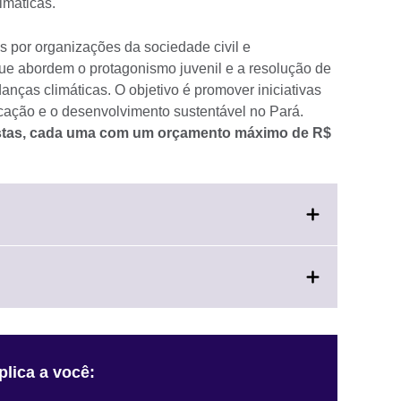
imáticas.
s por organizações da sociedade civil e
ue abordem o protagonismo juvenil e a resolução de
anças climáticas. O objetivo é promover iniciativas
cação e o desenvolvimento sustentável no Pará.
ostas, cada uma com um orçamento máximo de R$
ck
and.
e
lick
ormation
o
lable.
expand.
More
information
plica a você:
vailable.