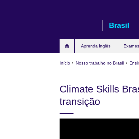
Pular
para
conteúdo
Brasil
Aprenda inglês
Exames 
Início
Nosso trabalho no Brasil
Ensi
Climate Skills Br
transição