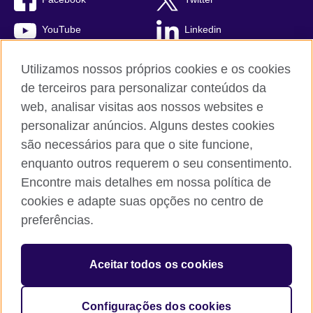
YouTube
Linkedin
TikTok
Utilizamos nossos próprios cookies e os cookies
de terceiros para personalizar conteúdos da
web, analisar visitas aos nossos websites e
personalizar anúncios. Alguns destes cookies
British Council global
são necessários para que o site funcione,
Comentários e reclamações
enquanto outros requerem o seu consentimento.
Política de privacidade e termos de uso
Encontre mais detalhes em nossa política de
Sitemap
cookies e adapte suas opções no centro de
Cookies
preferências.
© 2026 British Council
Aceitar todos os cookies
The United Kingdom’s international organisation for cultural
relations and educational opportunities.
A registered charity: 209131 (England and Wales) SC037733
Configurações dos cookies
(Scotland).