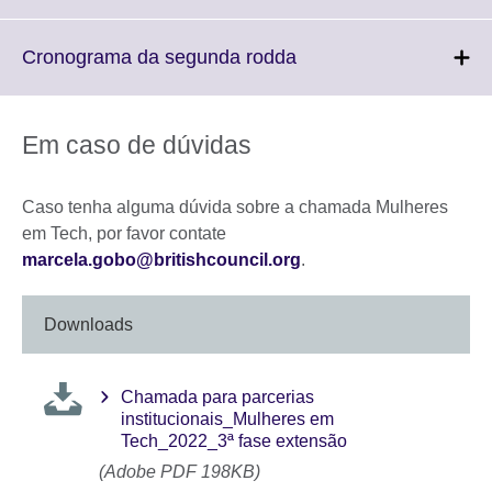
to
expand.
More
Click
Cronograma da segunda rodda
information
to
available.
expand.
More
Em caso de dúvidas
information
available.
Caso tenha alguma dúvida sobre a chamada Mulheres
em Tech, por favor contate
marcela.gobo@britishcouncil.org
.
Downloads
Chamada para parcerias
institucionais_Mulheres em
Tech_2022_3ª fase extensão
(Adobe PDF 198KB)