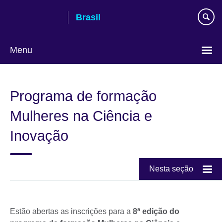
Pular
Brasil
para
conteúdo
Menu
Choose
your
Programa de formação
language
Mulheres na Ciência e
Inovação
Nesta seção
Estão abertas as inscrições para a
8ª edição do