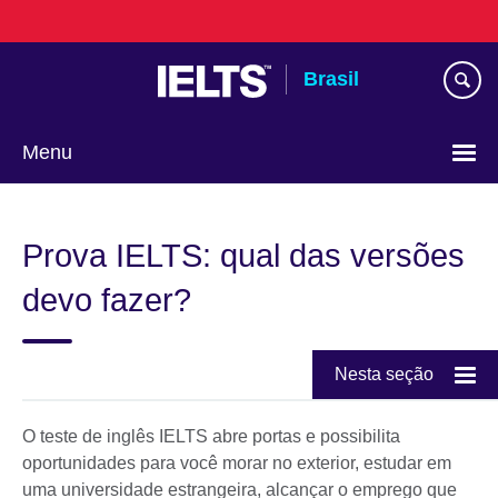
Pular
para
conteúdo
Brasil
Menu
Choose
your
Prova IELTS: qual das versões
language
devo fazer?
Nesta seção
O teste de inglês IELTS abre portas e possibilita
oportunidades para você morar no exterior, estudar em
uma universidade estrangeira, alcançar o emprego que