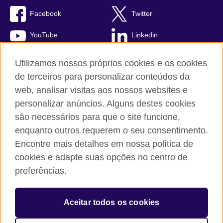
Facebook
Twitter
YouTube
Linkedin
TikTok
Utilizamos nossos próprios cookies e os cookies
de terceiros para personalizar conteúdos da
web, analisar visitas aos nossos websites e
personalizar anúncios. Alguns destes cookies
British Council global
são necessários para que o site funcione,
Comentários e reclamações
enquanto outros requerem o seu consentimento.
Política de privacidade e termos de uso
Encontre mais detalhes em nossa política de
Sitemap
cookies e adapte suas opções no centro de
Cookies
preferências.
© 2026 British Council
Aceitar todos os cookies
The United Kingdom’s international organisation for cultural
relations and educational opportunities.