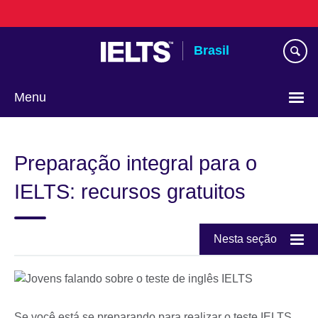
Pular
para
conteúdo
Brasil
Menu
Choose
your
Preparação integral para o
language
IELTS: recursos gratuitos
Nesta seção
Se você está se preparando para realizar o teste IELTS,