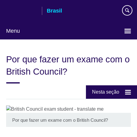
Pular
Brasil
para
conteúdo
Menu
Choose
your
Por que fazer um exame com o
language
British Council?
Nesta seção
Por que fazer um exame com o British Council?