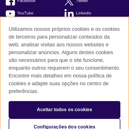
Facebook
Twitter
YouTube
Linkedin
TikTok
Utilizamos nossos próprios cookies e os cookies
de terceiros para personalizar conteúdos da
web, analisar visitas aos nossos websites e
personalizar anúncios. Alguns destes cookies
British Council global
são necessários para que o site funcione,
Comentários e reclamações
enquanto outros requerem o seu consentimento.
Política de privacidade e termos de uso
Encontre mais detalhes em nossa política de
Sitemap
cookies e adapte suas opções no centro de
Cookies
preferências.
© 2026 British Council
Aceitar todos os cookies
The United Kingdom’s international organisation for cultural
relations and educational opportunities.
A registered charity: 209131 (England and Wales) SC037733
Configurações dos cookies
(Scotland).