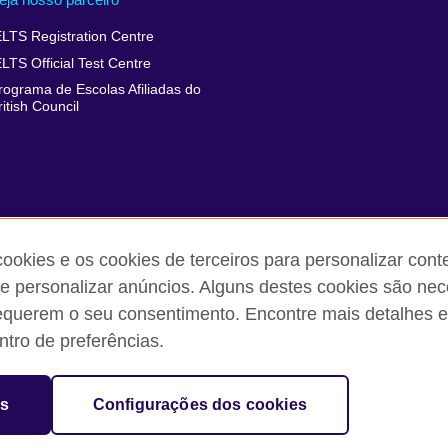
ELTS Registration Centre
ELTS Official Test Centre
rograma de Escolas Afiliadas do
ritish Council
cookies e os cookies de terceiros para personalizar con
 e personalizar anúncios. Alguns destes cookies são nec
equerem o seu consentimento. Encontre mais detalhes e
 reclamações
Política de privacidade e termos de uso
Sitemap
tro de preferências.
sation for cultural relations and educational opportunities.
es
Configurações dos cookies
and Wales) SC037733 (Scotland).