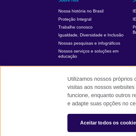
Nossa história no Brasil
I
Proteção Integral
I
Trabalhe conosco
P
B
Igualdade, Diversidade e Inclusão
Nossas pesquisas e infográficos
Nossos serviços e soluções em
educação
Utilizamos nossos próprios 
visitas aos nossos websites
funcione, enquanto outros r
British Council global
Comentários e
e adapte suas opções no cen
© 2026 British Council
The United Kingdom’s international organi
Aceitar todos os cooki
A registered charity: 209131 (England 