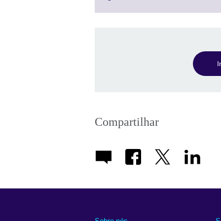
I
Compartilhar
Sobre nós
S