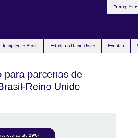
Choose
Português
your
language
de inglês no Brasil
Estude no Reino Unido
Eventos
o para parcerias de
Brasil-Reino Unido
nscreva-se até 29/04