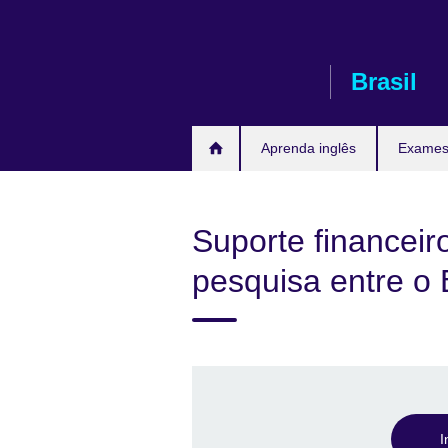
Pular
para
conteúdo
Brasil
Aprenda inglês
Exames 
Suporte financeir
pesquisa entre o 
I