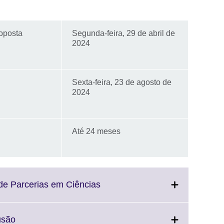
roposta
Segunda-feira, 29 de abril de
2024
Sexta-feira, 23 de agosto de
2024
Até 24 meses
Click
de Parcerias em Ciências
to
expand.
More
Click
usão