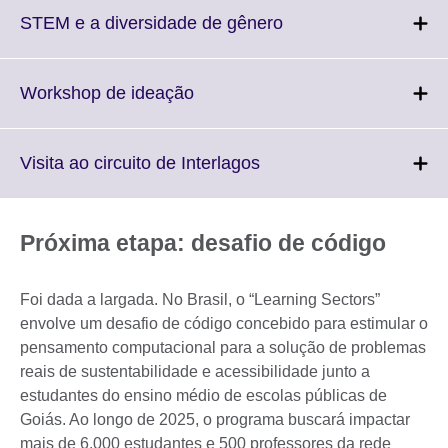
Click
STEM e a diversidade de gênero
to
expand.
More
Click
Workshop de ideação
information
to
available.
expand.
More
Click
Visita ao circuito de Interlagos
information
to
available.
expand.
More
Próxima etapa: desafio de código
information
available.
Foi dada a largada. No Brasil, o “Learning Sectors”
envolve um desafio de código concebido para estimular o
pensamento computacional para a solução de problemas
reais de sustentabilidade e acessibilidade junto a
estudantes do ensino médio de escolas públicas de
Goiás. Ao longo de 2025, o programa buscará impactar
mais de 6.000 estudantes e 500 professores da rede