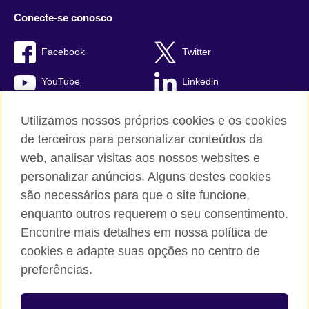
Conecte-se conosco
Facebook
Twitter
YouTube
Linkedin
TikTok
Utilizamos nossos próprios cookies e os cookies
de terceiros para personalizar conteúdos da
web, analisar visitas aos nossos websites e
personalizar anúncios. Alguns destes cookies
British Council global
são necessários para que o site funcione,
Comentários e reclamações
enquanto outros requerem o seu consentimento.
Política de privacidade e termos de uso
Encontre mais detalhes em nossa política de
Sitemap
cookies e adapte suas opções no centro de
Cookies
preferências.
© 2026 British Council