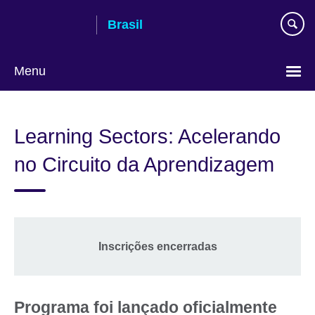
Pular
Brasil
para
conteúdo
Menu
Choose
your
Learning Sectors: Acelerando
language
no Circuito da Aprendizagem
Inscrições encerradas
Programa foi lançado oficialmente