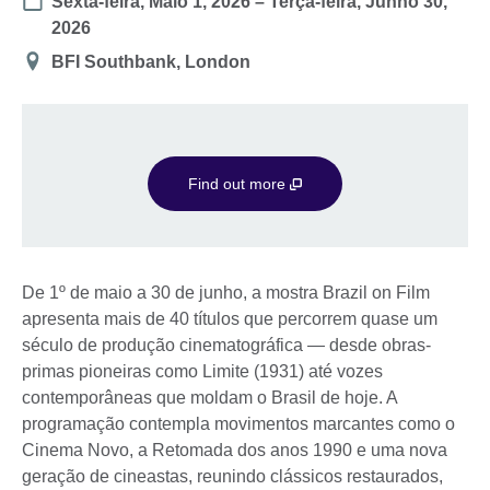
Date
Sexta-feira, Maio 1, 2026
–
Terça-feira, Junho 30,
2026
Location
BFI Southbank, London
Find out more
De 1º de maio a 30 de junho, a mostra Brazil on Film
apresenta mais de 40 títulos que percorrem quase um
século de produção cinematográfica — desde obras-
primas pioneiras como Limite (1931) até vozes
contemporâneas que moldam o Brasil de hoje. A
programação contempla movimentos marcantes como o
Cinema Novo, a Retomada dos anos 1990 e uma nova
geração de cineastas, reunindo clássicos restaurados,