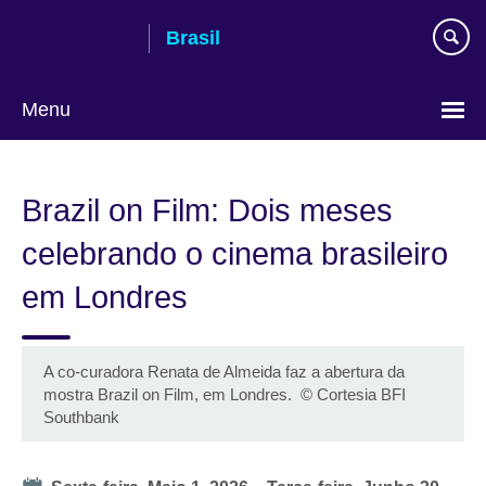
Pular
Brasil
para
conteúdo
Menu
Choose
your
Brazil on Film: Dois meses
language
celebrando o cinema brasileiro
em Londres
A co-curadora Renata de Almeida faz a abertura da
mostra Brazil on Film, em Londres.
©
Cortesia BFI
Southbank