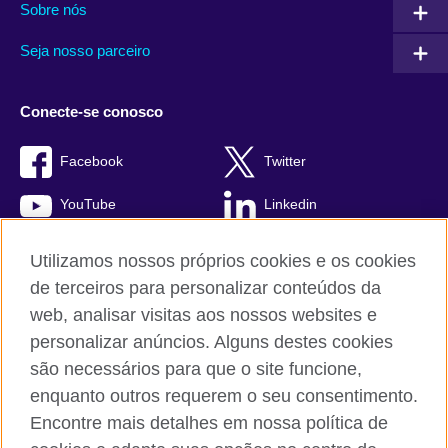
Sobre nós
Seja nosso parceiro
Conecte-se conosco
Facebook
Twitter
YouTube
Linkedin
TikTok
Utilizamos nossos próprios cookies e os cookies
de terceiros para personalizar conteúdos da
web, analisar visitas aos nossos websites e
personalizar anúncios. Alguns destes cookies
British Council global
são necessários para que o site funcione,
Comentários e reclamações
enquanto outros requerem o seu consentimento.
Política de privacidade e termos de uso
Encontre mais detalhes em nossa política de
Sitemap