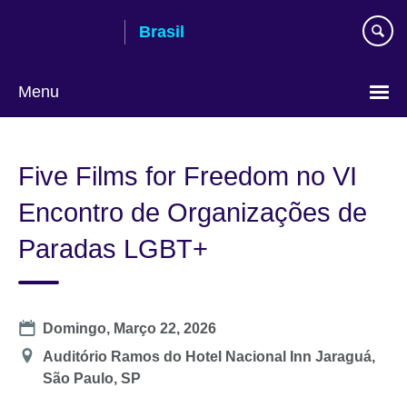
Pular
Brasil
para
conteúdo
Menu
Choose
your
Five Films for Freedom no VI
language
Encontro de Organizações de
Paradas LGBT+
Date
Domingo, Março 22, 2026
Location
Auditório Ramos do Hotel Nacional Inn Jaraguá,
São Paulo, SP