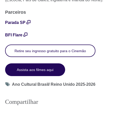
Parceiros
Parada SP
BFI Flare
Retire seu ingresso gratuito para o Cinemão
Assista aos filmes aqui
Tag
Ano Cultural Brasil/ Reino Unido 2025-2026
icon
Compartilhar