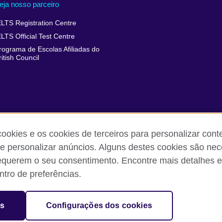
eja nosso parceiro
ELTS Registration Centre
ELTS Official Test Centre
rograma de Escolas Afiliadas do
ritish Council
cookies e os cookies de terceiros para personalizar con
 e personalizar anúncios. Alguns destes cookies são nec
equerem o seu consentimento. Encontre mais detalhes e
 reclamações
Política de privacidade e termos de uso
Sitemap
tro de preferências.
sation for cultural relations and educational opportunities.
es
Configurações dos cookies
and Wales) SC037733 (Scotland).