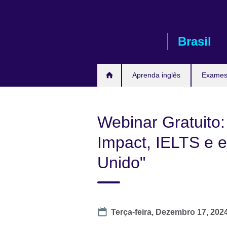
Pular
para
conteúdo
Brasil
Aprenda inglês
Exames 
Webinar Gratuito
Impact, IELTS e e
Unido"
Date
Terça-feira, Dezembro 17, 2024