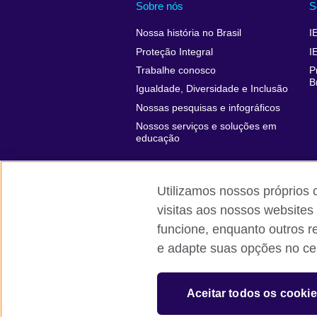
Sobre nós
S
Nossa história no Brasil
I
Proteção Integral
I
Trabalhe conosco
P
B
Igualdade, Diversidade e Inclusão
Nossas pesquisas e infográficos
Nossos serviços e soluções em
educação
Utilizamos nossos próprios 
visitas aos nossos websites
funcione, enquanto outros r
British Council global
Comentários e
e adapte suas opções no cen
© 2026 British Council
The United Kingdom’s international organi
Aceitar todos os cooki
A registered charity: 209131 (England 