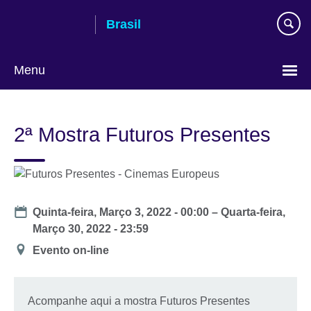
Pular
Brasil
para
conteúdo
Menu
Choose
your
2ª Mostra Futuros Presentes
language
Date
Quinta-feira, Março 3, 2022 - 00:00
–
Quarta-feira,
Março 30, 2022 - 23:59
Location
Evento on-line
Acompanhe aqui a mostra Futuros Presentes