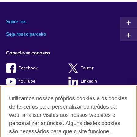
Sobre nós
Seja nosso parceiro
Conecte-se conosco
Facebook
Twitter
YouTube
Linkedin
TikTok
Utilizamos nossos próprios cookies e os cookies
de terceiros para personalizar conteúdos da
web, analisar visitas aos nossos websites e
personalizar anúncios. Alguns destes cookies
British Council global
são necessários para que o site funcione,
Comentários e reclamações