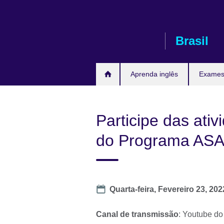
Pular
para
conteúdo
Brasil
Aprenda inglês
Exames 
Participe das ati
do Programa ASA 
Date
Quarta-feira, Fevereiro 23, 202
Canal de transmissão
: Youtube do