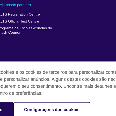
eja nosso parceiro
ELTS Registration Centre
ELTS Official Test Centre
rograma de Escolas Afiliadas do
ritish Council
cookies e os cookies de terceiros para personalizar con
 e personalizar anúncios. Alguns destes cookies são nec
equerem o seu consentimento. Encontre mais detalhes e
 reclamações
Política de privacidade e termos de uso
Sitemap
tro de preferências.
sation for cultural relations and educational opportunities.
es
Configurações dos cookies
and Wales) SC037733 (Scotland).