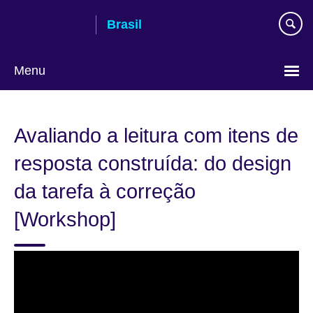
Pular
Brasil
para
conteúdo
Menu
Choose
your
Avaliando a leitura com itens de
language
resposta construída: do design
da tarefa à correção
[Workshop]