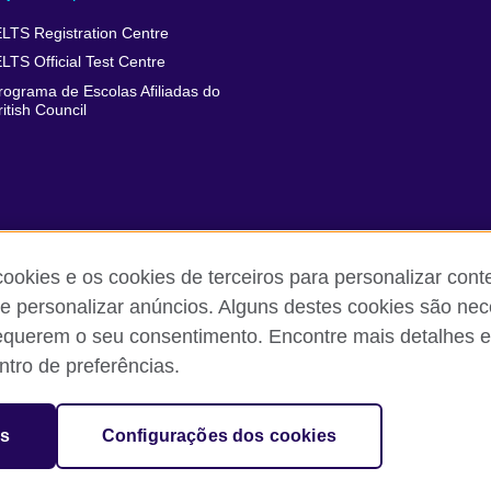
ELTS Registration Centre
ELTS Official Test Centre
rograma de Escolas Afiliadas do
ritish Council
cookies e os cookies de terceiros para personalizar con
 e personalizar anúncios. Alguns destes cookies são nec
equerem o seu consentimento. Encontre mais detalhes e
 reclamações
Política de privacidade e termos de uso
Sitemap
tro de preferências.
sation for cultural relations and educational opportunities.
es
Configurações dos cookies
and Wales) SC037733 (Scotland).