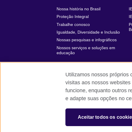
Nossa história no Brasil
I
Proteção Integral
I
Trabalhe conosco
P
B
Igualdade, Diversidade e Inclusão
Nossas pesquisas e infográficos
Nossos serviços e soluções em
educação
Utilizamos nossos próprios 
visitas aos nossos websites
funcione, enquanto outros r
British Council global
Comentários e
e adapte suas opções no cen
© 2026 British Council
The United Kingdom’s international organi
Aceitar todos os cooki
A registered charity: 209131 (England 