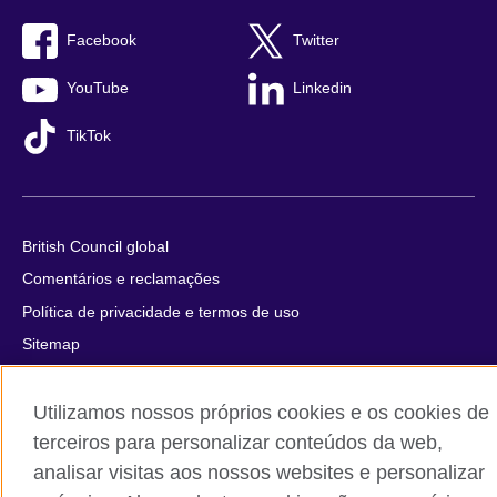
Facebook
Twitter
YouTube
Linkedin
TikTok
British Council global
Comentários e reclamações
Política de privacidade e termos de uso
Sitemap
Cookies
Utilizamos nossos próprios cookies e os cookies de
© 2026 British Council
terceiros para personalizar conteúdos da web,
The United Kingdom’s international organisation for cultural
analisar visitas aos nossos websites e personalizar
relations and educational opportunities.