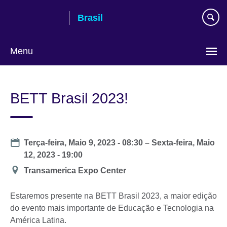
Pular
Brasil
para
conteúdo
Menu
Choose
your
BETT Brasil 2023!
language
Date
Terça-feira, Maio 9, 2023 - 08:30
–
Sexta-feira, Maio
12, 2023 - 19:00
Location
Transamerica Expo Center
Estaremos presente na BETT Brasil 2023, a maior edição
do evento mais importante de Educação e Tecnologia na
América Latina.