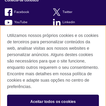
Conecte-se conosco
Facebook
Twitter
YouTube
Linkedin
TikTok
Utilizamos nossos próprios cookies e os cookies
de terceiros para personalizar conteúdos da
web, analisar visitas aos nossos websites e
personalizar anúncios. Alguns destes cookies
British Council global
são necessários para que o site funcione,
Comentários e reclamações
enquanto outros requerem o seu consentimento.
Política de privacidade e termos de uso
Encontre mais detalhes em nossa política de
Sitemap
cookies e adapte suas opções no centro de
Cookies
preferências.
© 2026 British Council
Aceitar todos os cookies
The United Kingdom’s international organisation for cultural