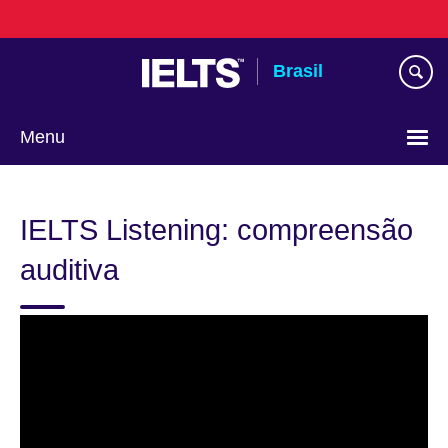
Pular
para
conteúdo
Brasil
Menu
Choose
your
IELTS Listening: compreensão
language
auditiva