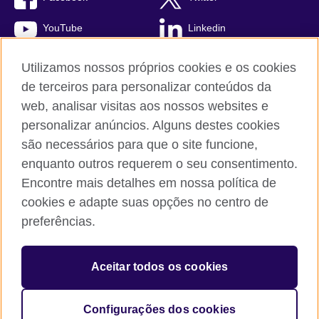
YouTube
Linkedin
TikTok
Utilizamos nossos próprios cookies e os cookies
de terceiros para personalizar conteúdos da
web, analisar visitas aos nossos websites e
personalizar anúncios. Alguns destes cookies
British Council global
são necessários para que o site funcione,
Comentários e reclamações
enquanto outros requerem o seu consentimento.
Política de privacidade e termos de uso
Encontre mais detalhes em nossa política de
Sitemap
cookies e adapte suas opções no centro de
Cookies
preferências.
© 2026 British Council
Aceitar todos os cookies
The United Kingdom’s international organisation for cultural
relations and educational opportunities.
A registered charity: 209131 (England and Wales) SC037733
Configurações dos cookies
(Scotland).