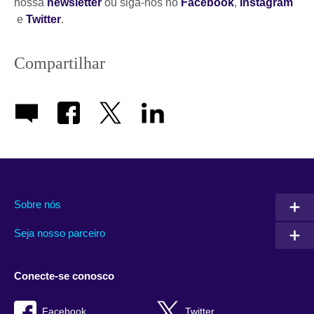
nossa
newsletter
ou siga-nos no
Facebook
,
Instagram
e
Twitter
.
Compartilhar
Sobre nós
Seja nosso parceiro
Conecte-se conosco
Facebook
Twitter