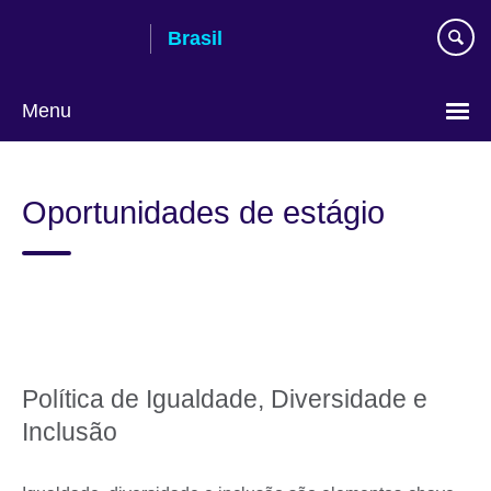
Pular
Brasil
para
conteúdo
Menu
Choose
your
Oportunidades de estágio
language
Política de Igualdade, Diversidade e
Inclusão