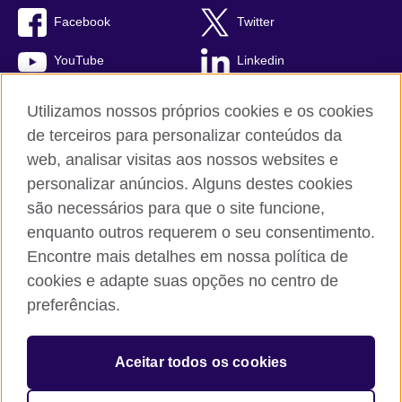
Facebook
Twitter
YouTube
Linkedin
TikTok
Utilizamos nossos próprios cookies e os cookies
de terceiros para personalizar conteúdos da
web, analisar visitas aos nossos websites e
personalizar anúncios. Alguns destes cookies
British Council global
são necessários para que o site funcione,
Comentários e reclamações
enquanto outros requerem o seu consentimento.
Política de privacidade e termos de uso
Encontre mais detalhes em nossa política de
Sitemap
cookies e adapte suas opções no centro de
Cookies
preferências.
© 2026 British Council
Aceitar todos os cookies
The United Kingdom’s international organisation for cultural
relations and educational opportunities.
A registered charity: 209131 (England and Wales) SC037733