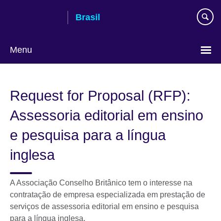
Pular
Brasil
para
conteúdo
Menu
Choose
your
Request for Proposal (RFP):
language
Assessoria editorial em ensino
e pesquisa para a língua
inglesa
A Associação Conselho Britânico tem o interesse na
contratação de empresa especializada em prestação de
serviços de assessoria editorial em ensino e pesquisa
para a língua inglesa.