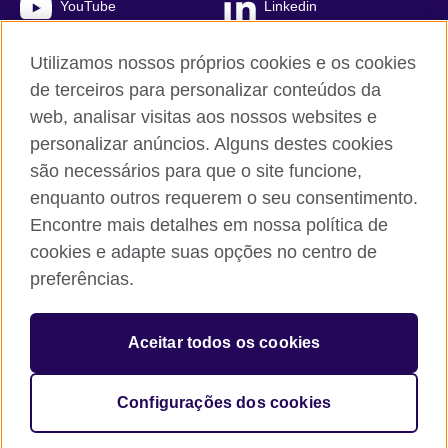
YouTube
Linkedin
TikTok
Utilizamos nossos próprios cookies e os cookies
de terceiros para personalizar conteúdos da
web, analisar visitas aos nossos websites e
personalizar anúncios. Alguns destes cookies
British Council global
são necessários para que o site funcione,
Comentários e reclamações
enquanto outros requerem o seu consentimento.
Política de privacidade e termos de uso
Encontre mais detalhes em nossa política de
Sitemap
cookies e adapte suas opções no centro de
Cookies
preferências.
© 2026 British Council
Aceitar todos os cookies
The United Kingdom’s international organisation for cultural
relations and educational opportunities.
A registered charity: 209131 (England and Wales) SC037733
Configurações dos cookies
(Scotland).