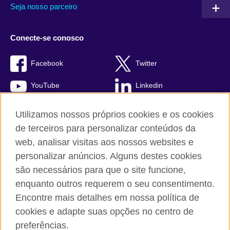
Seja nosso parceiro
Conecte-se conosco
Facebook
Twitter
YouTube
Linkedin
TikTok
Utilizamos nossos próprios cookies e os cookies
de terceiros para personalizar conteúdos da
web, analisar visitas aos nossos websites e
personalizar anúncios. Alguns destes cookies
British Council global
são necessários para que o site funcione,
Comentários e reclamações
enquanto outros requerem o seu consentimento.
Política de privacidade e termos de uso
Encontre mais detalhes em nossa política de
Sitemap
cookies e adapte suas opções no centro de
Cookies
preferências.