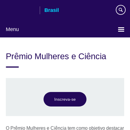
Pular
Brasil
para
conteúdo
Menu
Choose
your
Prêmio Mulheres e Ciência
language
Inscreva-se
O Prêmio Mulheres e Ciência tem como objetivo destacar