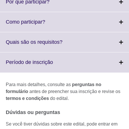
More
Click
Por que participar?
information
to
available.
expand.
More
Click
Como participar?
information
to
available.
expand.
More
Click
Quais são os requisitos?
information
to
available.
expand.
More
Click
Período de inscrição
information
to
available.
expand.
More
Para mais detalhes, consulte as
perguntas no
information
formulário
antes de preencher sua inscrição e revise os
available.
termos e condições
do edital.
Dúvidas ou perguntas
Se você tiver dúvidas sobre este edital, pode entrar em