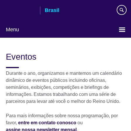
Pular
Brasil
para
conteúdo
Menu
Choose
your
Eventos
language
Durante o ano, organizamos e mantemos um calendário
dinâmico de eventos públicos incluindo oficinas,
seminários, exibições, competições e briefings de
informações. Estamos trabalhando com uma série de
parceiros para levar até você o melhor do Reino Unido.
Para mais informações sobre nossa programação, por
favor,
entre em contato conosco
ou
assine nossa newsletter mensal
.