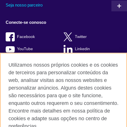
Seja nosso parceiro
Conecte-se conosco
Facebook
Twitter
YouTube
Linkedin
TikTok
Utilizamos nossos próprios cookies e os cookies
de terceiros para personalizar conteúdos da
web, analisar visitas aos nossos websites e
personalizar anúncios. Alguns destes cookies
British Council global
são necessários para que o site funcione,
Comentários e reclamações
enquanto outros requerem o seu consentimento.
Política de privacidade e termos de uso
Encontre mais detalhes em nossa política de
Sitemap
cookies e adapte suas opções no centro de
Cookies
preferências.