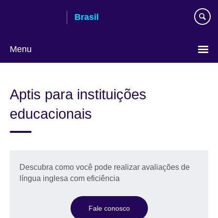
Pular
Brasil
para
conteúdo
Menu
Choose
your
Aptis para instituições
language
educacionais
Descubra como você pode realizar avaliações de
língua inglesa com eficiência
Fale conosco