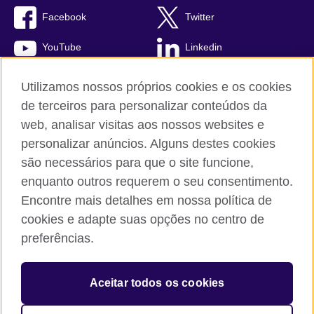
Facebook
Twitter
YouTube
Linkedin
TikTok
Utilizamos nossos próprios cookies e os cookies
de terceiros para personalizar conteúdos da
web, analisar visitas aos nossos websites e
personalizar anúncios. Alguns destes cookies
British Council global
são necessários para que o site funcione,
Comentários e reclamações
enquanto outros requerem o seu consentimento.
Política de privacidade e termos de uso
Encontre mais detalhes em nossa política de
Sitemap
cookies e adapte suas opções no centro de
Cookies
preferências.
© 2026 British Council
Aceitar todos os cookies
The United Kingdom’s international organisation for cultural
relations and educational opportunities.
A registered charity: 209131 (England and Wales) SC037733