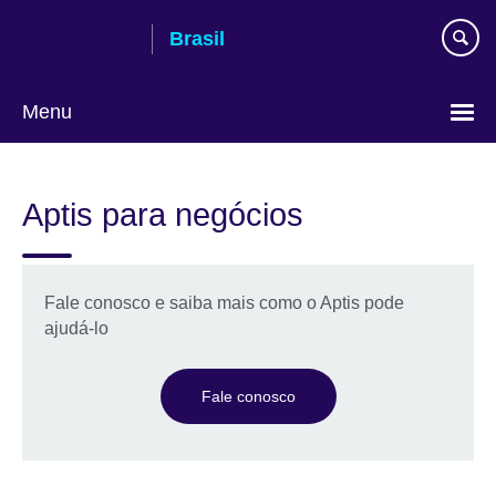
Pular
Brasil
para
conteúdo
Menu
Choose
your
Aptis para negócios
language
Fale conosco e saiba mais como o Aptis pode
ajudá-lo
Fale conosco