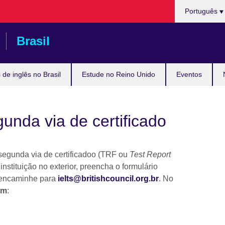
Choose
Português
your
language
Brasil
de inglês no Brasil
Estude no Reino Unido
Eventos
gunda via de certificado
 segunda via de certificadoo (TRF ou
Test Report
nstituição no exterior, preencha o formulário
 encaminhe para
ielts@britishcouncil.org.br
. No
ém
: