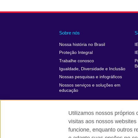
Sobre nós
S
Nossa história no Brasil
I
Proteção Integral
I
Trabalhe conosco
P
B
Igualdade, Diversidade e Inclusão
Nossas pesquisas e infográficos
Nossos serviços e soluções em
educação
Utilizamos nossos próprios 
visitas aos nossos websites
funcione, enquanto outros r
British Council global
Comentários e