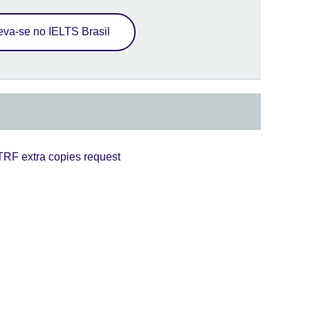
eva-se no IELTS Brasil
r TRF extra copies request