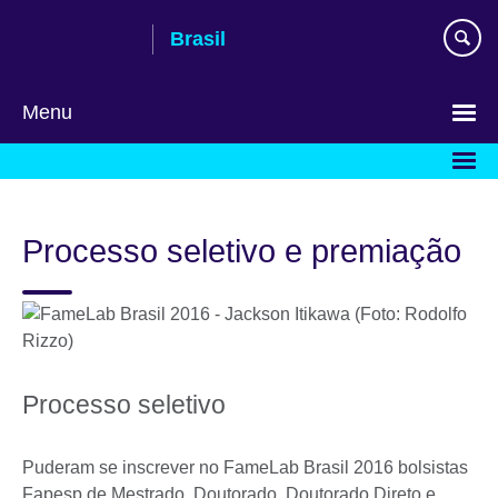
Pular
Brasil
para
conteúdo
Menu
Choose
your
language
Processo seletivo e premiação
Processo seletivo
Puderam se inscrever no FameLab Brasil 2016 bolsistas
Fapesp de Mestrado, Doutorado, Doutorado Direto e