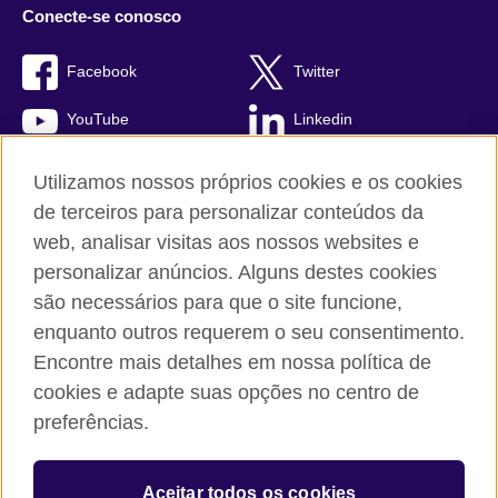
Conecte-se conosco
Facebook
Twitter
YouTube
Linkedin
TikTok
Utilizamos nossos próprios cookies e os cookies
de terceiros para personalizar conteúdos da
web, analisar visitas aos nossos websites e
personalizar anúncios. Alguns destes cookies
British Council global
são necessários para que o site funcione,
Comentários e reclamações
enquanto outros requerem o seu consentimento.
Política de privacidade e termos de uso
Encontre mais detalhes em nossa política de
Sitemap
cookies e adapte suas opções no centro de
Cookies
preferências.
© 2026 British Council
Aceitar todos os cookies
The United Kingdom’s international organisation for cultural