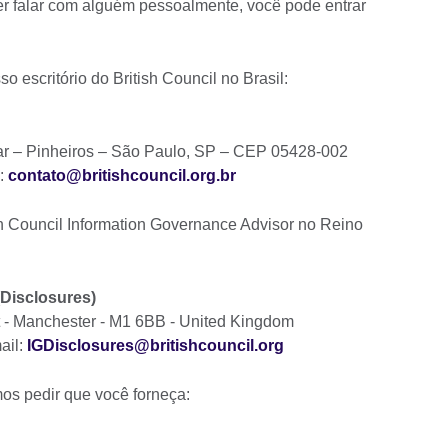
iser falar com alguém pessoalmente, você pode entrar
o escritório do British Council no Brasil:
dar – Pinheiros – São Paulo, SP – CEP 05428-002
l:
contato@britishcouncil.org.br
h Council Information Governance Advisor no Reino
(Disclosures)
et - Manchester - M1 6BB - United Kingdom
ail:
IGDisclosures@britishcouncil.org
os pedir que você forneça: