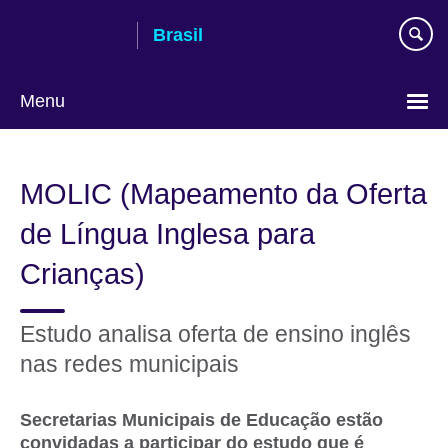
Pular
Brasil
para
conteúdo
Menu
Choose
your
MOLIC (Mapeamento da Oferta
language
de Língua Inglesa para
Crianças)
Estudo analisa oferta de ensino inglês
nas redes municipais
Secretarias Municipais de Educação estão
convidadas a participar do estudo que é