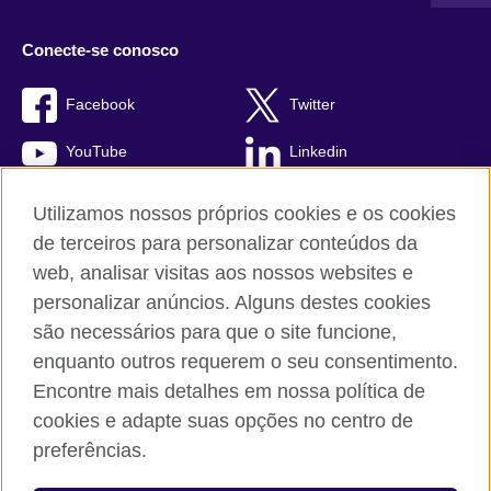
Conecte-se conosco
Facebook
Twitter
YouTube
Linkedin
TikTok
Utilizamos nossos próprios cookies e os cookies
de terceiros para personalizar conteúdos da
web, analisar visitas aos nossos websites e
personalizar anúncios. Alguns destes cookies
British Council global
são necessários para que o site funcione,
Comentários e reclamações
enquanto outros requerem o seu consentimento.
Política de privacidade e termos de uso
Encontre mais detalhes em nossa política de
Sitemap
cookies e adapte suas opções no centro de
Cookies
preferências.