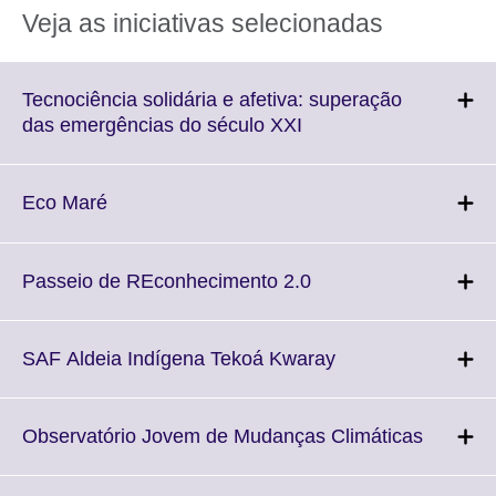
Veja as iniciativas selecionadas
Tecnociência solidária e afetiva: superação
Click
das emergências do século XXI
to
expand.
More
Click
Eco Maré
information
to
available.
expand.
More
Click
Passeio de REconhecimento 2.0
information
to
available.
expand.
More
Click
SAF Aldeia Indígena Tekoá Kwaray
information
to
available.
expand.
More
Click
Observatório Jovem de Mudanças Climáticas
information
to
available.
expand.