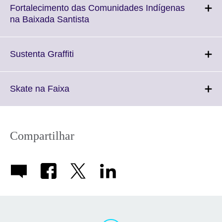
More
Fortalecimento das Comunidades Indígenas
informat
Click
na Baixada Santista
availabl
to
expand.
More
Click
Sustenta Graffiti
information
to
available.
expand.
More
Click
Skate na Faixa
information
to
available.
expand.
More
information
Compartilhar
available.